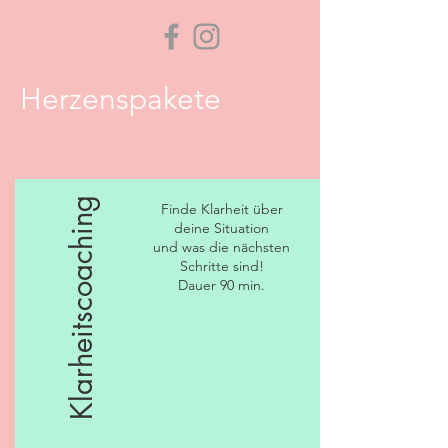
Herzenspakete
Klarheitscoaching
Finde Klarheit über
deine Situation
und was die nächsten
Schritte sind!
Dauer 90 min.