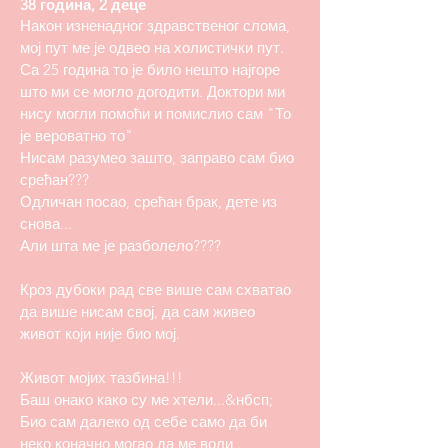
38 година, 2 деце
Након изненадног здравственог слома,
мој пут ме је одвео на холистички пут.
Са 25 година то је било нешто најгоре
што ми се могло догодити. Доктори ми
нису могли помоћи и помислио сам "То
је вероватно то"
Нисам разумео зашто, заправо сам био
срећан???
Одличан посао, срећан брак, дете из
снова...
Али шта ме је разболело????
Кроз дубоки рад све више сам схватао
да више нисам свој, да сам живео
живот који није био мој.
Живот мојих тазбина!!!
Баш онако како су ме хтели...&нбсп;
Био сам далеко од себе само да би
неко коначно могао да ме воли...