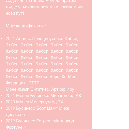
Сада већ 10 година могу да пратим
људе у њиховим везама и покажем им
нови пут!
Моје квалификације
2021 Аццесс Цонсциоуснесс:
&нбсп;
&нбсп; &нбсп; &нбсп; &нбсп; &нбсп;
&нбсп; &нбсп; &нбсп; &нбсп; &нбсп;
&нбсп; &нбсп; &нбсп; &нбсп; &нбсп;
&нбсп; &нбсп; &нбсп; &нбсп; &нбсп;
&нбсп; &нбсп; &нбсп; &нбсп; &нбсп;
&нбсп; &нбсп; &нбсп;Барс, Кс-Мен,
Фондација, ТТТЕ,
Монеи&амп;Ентитиес, Арт оф Иоу
2021 Монеи Бусинесс Мирацле од АК
2020 Монеи Империум од ТХ
2019 Бусинесс Боот Цамп Мике
Диерссен
2019 Бусинесс Ретреат Маллорца
ФортунеФ