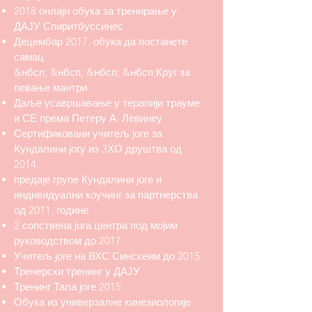
2018 онлајн обука за тренирање у
ДАЈУ Спиритбуссинес
Децембар 2017. обука да постанете
самац
&нбсп; &нбсп; &нбсп; &нбсп;Круг за
певање мантри
Даље усавршавање у терапији трауме
и СЕ према Петеру А. Левинеу
Сертификовани учитељ јоге за
Кундалини јогу из 3ХО друштва од
2014.
предаје групе Кундалини јоге и
индивидуални коучинг за партнерства
од 2011. године
2 сопствена јога центра под мојим
руководством до 2017
Учитељ јоге на ВХС Синсхеим до 2015
Тренерски тренинг у ДАЈУ
Тренинг Тала јоге 2015
Обука из универзалне кинезиологије