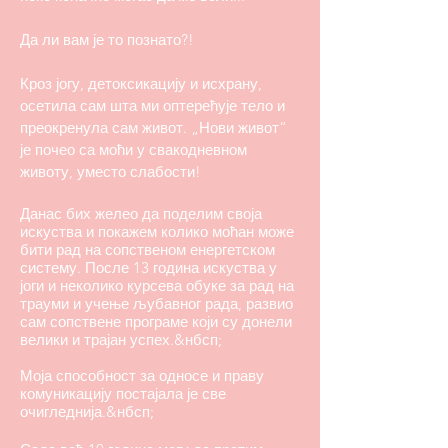
Да ли вам је то познато?!
Кроз јогу, детоксикацију и исхрану,
осетила сам шта ми оптерећује тело и
преокренула сам живот. „Нови живот“
је почео са моћи у свакодневном
животу, уместо слабости!
Данас бих желео да поделим своја
искуства и покажем колико моћан може
бити рад на сопственом енергетском
систему. После 13 година искуства у
јоги и неколико курсева обуке за рад на
трауми и учење љубавног рада, развио
сам сопствене програме који су донели
велики и трајан успех.&нбсп;
Моја способност за односе и праву
комуникацију постајала је све
очигледнија.&нбсп;