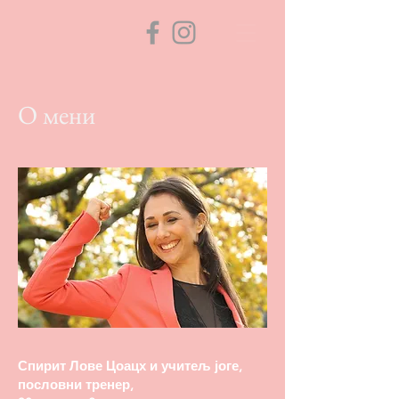
О мени
Спирит Лове Цоацх и учитељ јоге,
пословни тренер,