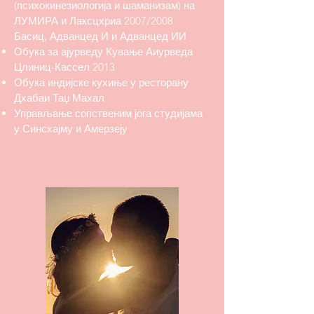
(психокинезиологија и шаманизам) на
ЛУМИРА и Лаксцхриа 2007/2008
Басиц, Адванцед И и Адванцед ИИ
Обука за ајурведу Кување Аиурведа
Цлиниц-Кассел 2013
Обука индијске кухиње у ресторану
Дхаба
и Таџ Махал
​Управљање сопственим јога студијама
у Синсхајму и Амерзеју